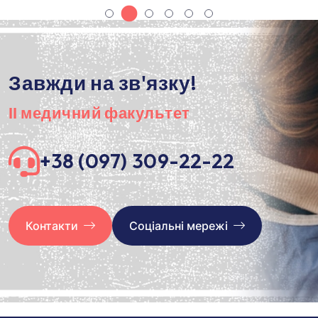
З
а
в
ж
д
и
н
а
з
в
'
я
з
к
у
!
І
І
м
е
д
и
ч
н
и
й
ф
а
к
у
л
ь
т
е
т
+38 (097) 309-22-22
Контакти
Соціальні мережі