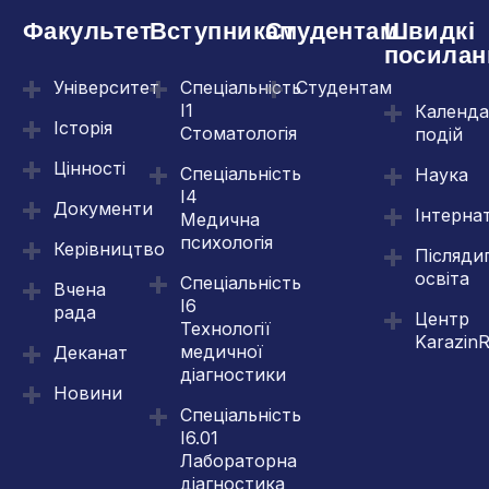
Факультет
Вступникам
Студентам
Швидкі
посилан
Університет
Спеціальність
Студентам
І1
Календа
Історія
Стоматологія
подій
Цінності
Спеціальність
Наука
І4
Документи
Інтерна
Медична
психологія
Керівництво
Післяди
освіта
Спеціальність
Вчена
І6
рада
Центр
Технології
Karazin
медичної
Деканат
діагностики
Новини
Спеціальність
І6.01
Лабораторна
діагностика