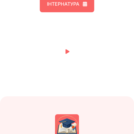
твій 1-й крок до
успіху