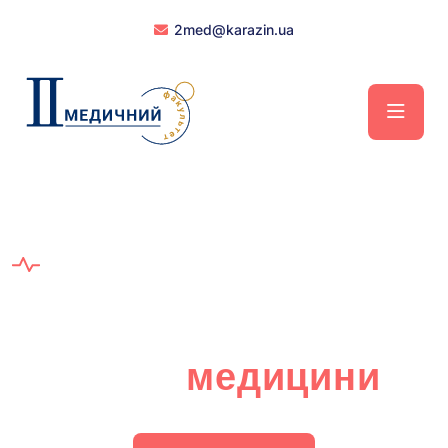
2med@karazin.ua
ВАС ВІТАЄ ІІ МЕДИЧНИЙ ФАКУЛЬТЕТ
КАРАЗІНСЬКОГО УНІВЕРСИТЕТУ!
220 років історії -