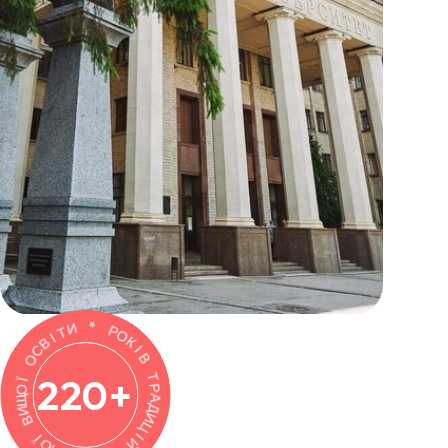
С
О
В
І
Т
Ї
И
О
Щ
И
*
В
Р
220
+
О
Ї
О
К
Н
І
В
Ч
И
Т
С
Р
А
А
Л
Д
К
И