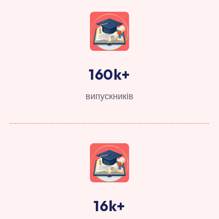
160
k+
випускників
16
k+