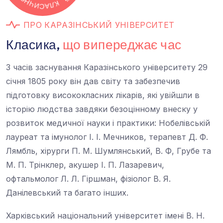
Ц
Й
І
П
Р
О
К
А
Р
А
З
І
Н
С
Ь
К
И
Й
У
Н
І
В
Е
Р
С
И
Т
Е
Т
К
л
а
с
и
к
а
,
щ
о
в
и
п
е
р
е
д
ж
а
є
ч
а
с
З часів заснування Каразінського університету 29
січня 1805 року він дав світу та забезпечив
підготовку висококласних лікарів, які увійшли в
історію людства завдяки безоцінному внеску у
розвиток медичної науки і практики: Нобелівській
лауреат та імунолог І. І. Мечников, терапевт Д. Ф.
Лямбль, хірурги П. М. Шумлянський, В. Ф, Грубе та
М. П. Трінклер, акушер І. П. Лазаревич,
офтальмолог Л. Л. Гіршман, фізіолог В. Я.
Данілевський та багато інших.
Харківський національний університет імені В. Н.
Каразіна – один з найстаріших класичних